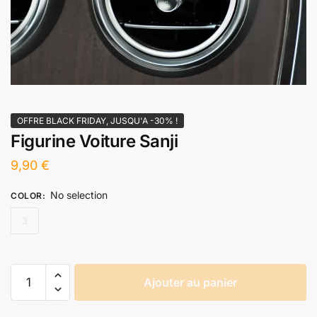
OFFRE BLACK FRIDAY, JUSQU'A -30% !
Figurine Voiture Sanji
9,90
€
No selection
COLOR
:
3
quantité
Ajouter au panier
de
Figurine