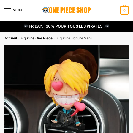
Skip
Skip
to
to
MENU
0
navigation
content
FRIDAY, -30% POUR TOUS LES PIRATES !
Accueil
Figurine One Piece
Figurine Voiture Sanji
/
/