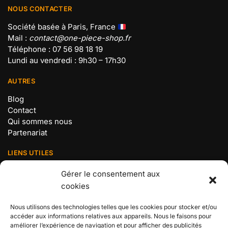
NOUS CONTACTER
Société basée à Paris, France
Mail :
contact@one-piece-shop.fr
Téléphone : 07 56 98 18 19
Lundi au vendredi : 9h30 – 17h30
AUTRES
Blog
Contact
Qui sommes nous
Partenariat
LIENS UTILES
Mentions légales
Gérer le consentement aux
Politique de confidentialité
cookies
Conditions Générales de Vente
Politique de cookies (UE)
Nous utilisons des technologies telles que les cookies pour stocker et/ou
accéder aux informations relatives aux appareils. Nous le faisons pour
BOUTIQUE N°1 ONE PIECE
améliorer l’expérience de navigation et pour afficher des publicités