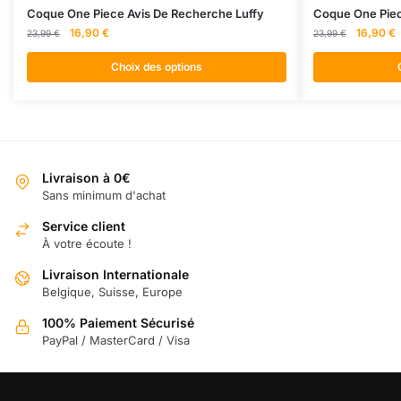
Ce
Ce
Coque One Piece Avis De Recherche Luffy
Coque One Pie
produit
Le
Le
produit
Le
L
16,90
€
16,90
€
23,99
€
23,99
€
prix
prix
prix
p
a
a
initial
actuel
initial
a
Choix des options
plusieurs
plusieurs
était :
est :
était :
e
variations.
variations.
23,99 €.
16,90 €.
23,99 €.
1
Les
Les
options
options
peuvent
peuvent
Livraison à 0€
être
être
Sans minimum d'achat
choisies
choisies
sur
Service client
sur
À votre écoute !
la
la
page
page
Livraison Internationale
du
du
Belgique, Suisse, Europe
produit
produit
100% Paiement Sécurisé
PayPal / MasterCard / Visa