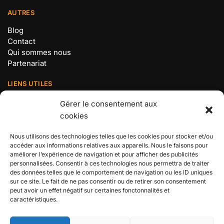
AUTRES
Blog
Contact
Qui sommes nous
Partenariat
LIENS UTILES
Mentions légales
Gérer le consentement aux
Politique de confidentialité
cookies
Conditions Générales de Vente
Politique de cookies (UE)
Nous utilisons des technologies telles que les cookies pour stocker et/ou
accéder aux informations relatives aux appareils. Nous le faisons pour
BOUTIQUE N°1 ONE PIECE
améliorer l’expérience de navigation et pour afficher des publicités
personnalisées. Consentir à ces technologies nous permettra de traiter
Retrouvez tous les produits de votre manga préféré chez
des données telles que le comportement de navigation ou les ID uniques
sur ce site. Le fait de ne pas consentir ou de retirer son consentement
votre boutique n°1 en France dédiée à l’univers des
peut avoir un effet négatif sur certaines fonctonnalités et
Pirates !
caractéristiques.
ONE PIECE SHOP 2024© – BOUTIQUE SPÉCIALISÉE ONE PIECE