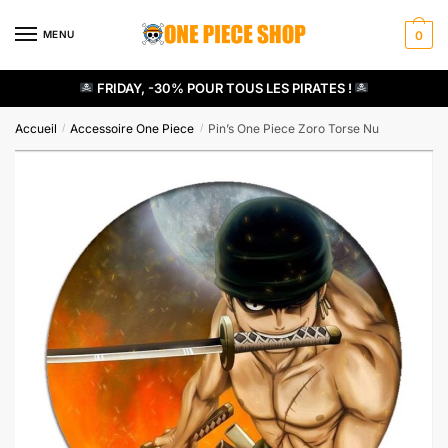
Skip
Skip
to
to
MENU
0
navigation
content
FRIDAY, -30% POUR TOUS LES PIRATES !
Accueil
Accessoire One Piece
Pin’s One Piece Zoro Torse Nu
/
/