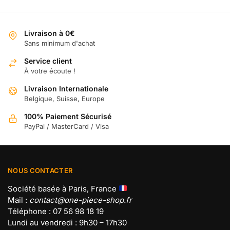
options
options
peuvent
peuvent
Livraison à 0€
être
être
Sans minimum d'achat
choisies
choisies
sur
Service client
sur
À votre écoute !
la
la
page
page
Livraison Internationale
du
du
Belgique, Suisse, Europe
produit
produit
100% Paiement Sécurisé
PayPal / MasterCard / Visa
NOUS CONTACTER
Société basée à Paris, France
Mail :
contact@one-piece-shop.fr
Téléphone : 07 56 98 18 19
Lundi au vendredi : 9h30 – 17h30