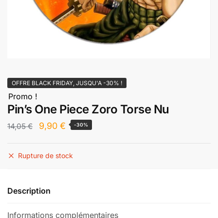
OFFRE BLACK FRIDAY, JUSQU'A -30% !
Promo !
Pin’s One Piece Zoro Torse Nu
Le
Le
9,90
€
14,05
€
-30%
prix
prix
initial
actuel
Rupture de stock
était :
est :
14,05 €.
9,90 €.
Description
Informations complémentaires