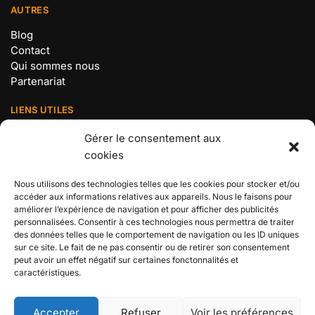
AUTRES
Blog
Contact
Qui sommes nous
Partenariat
LIENS UTILES
Mentions légales
Gérer le consentement aux
Politique de confidentialité
cookies
Conditions Générales de Vente
Politique de cookies (UE)
Nous utilisons des technologies telles que les cookies pour stocker et/ou
accéder aux informations relatives aux appareils. Nous le faisons pour
BOUTIQUE N°1 ONE PIECE
améliorer l’expérience de navigation et pour afficher des publicités
personnalisées. Consentir à ces technologies nous permettra de traiter
Retrouvez tous les produits de votre manga préféré chez
des données telles que le comportement de navigation ou les ID uniques
sur ce site. Le fait de ne pas consentir ou de retirer son consentement
votre boutique n°1 en France dédiée à l’univers des
peut avoir un effet négatif sur certaines fonctonnalités et
Pirates !
caractéristiques.
ONE PIECE SHOP 2024© – BOUTIQUE SPÉCIALISÉE ONE PIECE
Accepter
Refuser
Voir les préférences