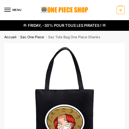
Skip
Skip
to
to
MENU
0
navigation
content
FRIDAY, -30% POUR TOUS LES PIRATES !
Accueil
Sac One Piece
Sac Tote Bag One Piece Shanks
/
/