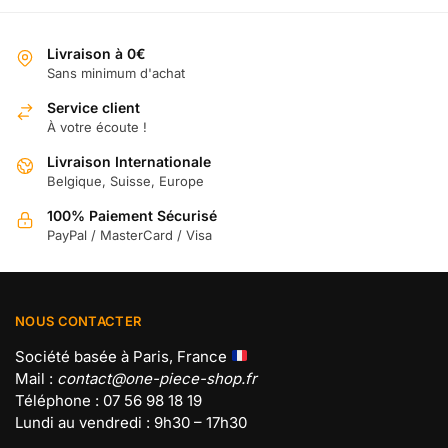
options
peuvent
Livraison à 0€
être
Sans minimum d'achat
choisies
sur
Service client
À votre écoute !
la
page
Livraison Internationale
du
Belgique, Suisse, Europe
produit
100% Paiement Sécurisé
PayPal / MasterCard / Visa
NOUS CONTACTER
Société basée à Paris, France
Mail :
contact@one-piece-shop.fr
Téléphone : 07 56 98 18 19
Lundi au vendredi : 9h30 – 17h30