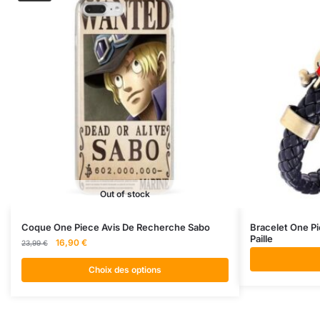
Out of stock
Ce
Coque One Piece Avis De Recherche Sabo
Bracelet One P
Paille
produit
Le
Le
16,90
€
23,99
€
prix
prix
a
initial
actuel
Choix des options
plusieurs
était :
est :
variations.
23,99 €.
16,90 €.
Les