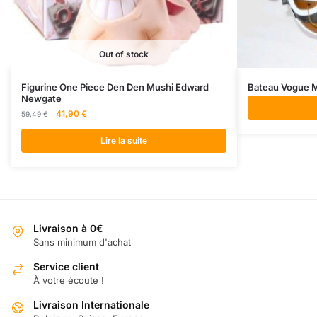
Out of stock
Figurine One Piece Den Den Mushi Edward
Bateau Vogue 
Newgate
Le
Le
41,90
€
59,49
€
prix
prix
initial
actuel
Lire la suite
était :
est :
59,49 €.
41,90 €.
Livraison à 0€
Sans minimum d'achat
Service client
À votre écoute !
Livraison Internationale