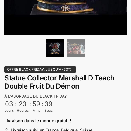
OFFRE BLACK FRIDAY, JUSQU'A -30% !
Statue Collector Marshall D Teach
Double Fruit Du Démon
À L'ABORDAGE DU BLACK FRIDAY
03
:
23
:
59
:
39
Jours
Heures
Mins
Secs
Livraison dans le monde gratuit !
Livraison
suivi
en France, Belgique, Suisse