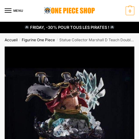
Skip
Skip
to
to
MENU
0
navigation
content
FRIDAY, -30% POUR TOUS LES PIRATES !
Accueil
Figurine One Piece
Statue Collector Marshall D Teach Double Fruit Du Démon
/
/