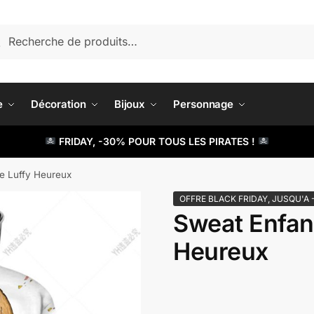
herche
cherche
 :
e
Décoration
Bijoux
Personnage
FRIDAY, -30% POUR TOUS LES PIRATES !
e Luffy Heureux
OFFRE BLACK FRIDAY, JUSQU'A 
Sweat Enfan
Heureux