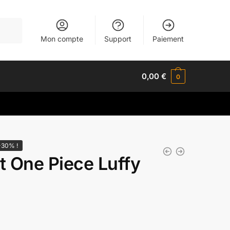
Mon compte
Support
Paiement
0,00
€
0
-30% !
t One Piece Luffy