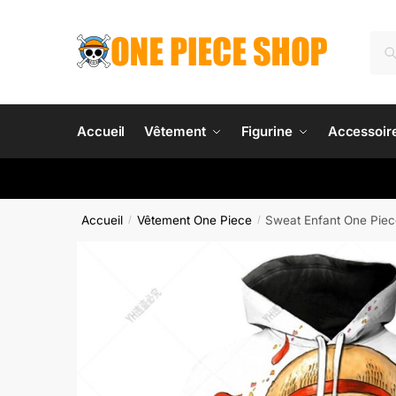
Skip
Skip
to
to
Rec
Re
navigation
content
pour
Accueil
Vêtement
Figurine
Accessoir
Accueil
Vêtement One Piece
Sweat Enfant One Piec
/
/