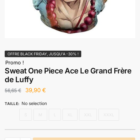
OFFRE BLACK FRIDAY, JUSQU'A -30% !
Promo !
Sweat One Piece Ace Le Grand Frère
de Luffy
Le
Le
39,90
€
56,65
€
prix
prix
No selection
TAILLE
:
initial
actuel
S
M
L
XL
XXL
XXXL
était :
est :
56,65 €.
39,90 €.