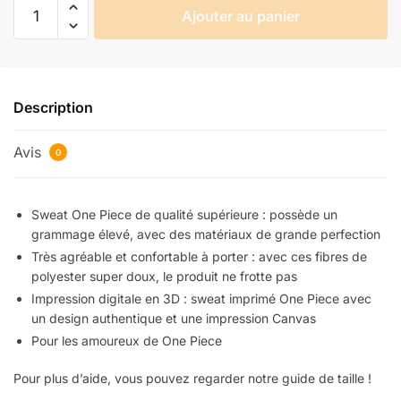
quantité
Ajouter au panier
de
Sweat
One
Piece
Description
Ace
Le
Avis
Grand
0
Frère
de
Sweat One Piece de qualité supérieure : possède un
Luffy
grammage élevé, avec des matériaux de grande perfection
Très agréable et confortable à porter : avec ces fibres de
polyester super doux, le produit ne frotte pas
Impression digitale en 3D : sweat imprimé One Piece avec
un design authentique et une impression Canvas
Pour les amoureux de One Piece
Pour plus d’aide, vous pouvez regarder notre guide de taille !