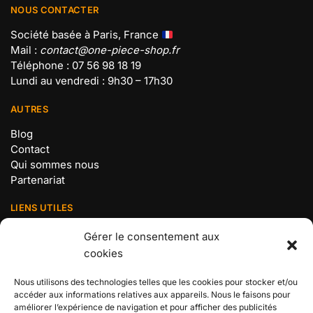
NOUS CONTACTER
Société basée à Paris, France
Mail :
contact@one-piece-shop.fr
Téléphone : 07 56 98 18 19
Lundi au vendredi : 9h30 – 17h30
AUTRES
Blog
Contact
Qui sommes nous
Partenariat
LIENS UTILES
Mentions légales
Gérer le consentement aux
Politique de confidentialité
cookies
Conditions Générales de Vente
Politique de cookies (UE)
Nous utilisons des technologies telles que les cookies pour stocker et/ou
accéder aux informations relatives aux appareils. Nous le faisons pour
BOUTIQUE N°1 ONE PIECE
améliorer l’expérience de navigation et pour afficher des publicités