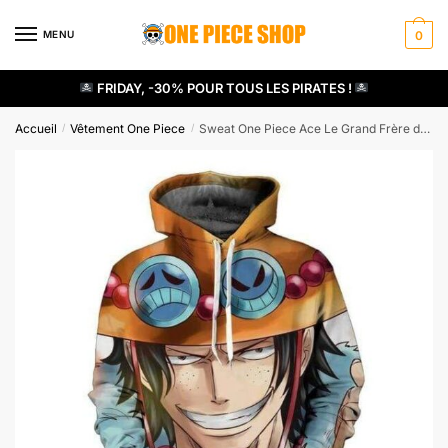
Skip
Skip
to
to
MENU
0
navigation
content
FRIDAY, -30% POUR TOUS LES PIRATES !
Accueil
Vêtement One Piece
Sweat One Piece Ace Le Grand Frère de Luffy
/
/