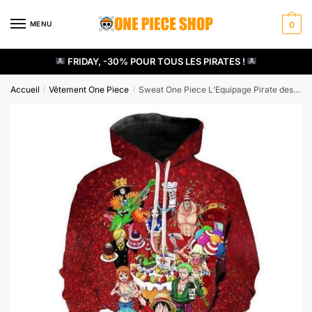
Skip
Skip
to
to
MENU
0
navigation
content
FRIDAY, -30% POUR TOUS LES PIRATES !
Accueil
Vêtement One Piece
Sweat One Piece L’Equipage Pirate des Mugiwara
/
/