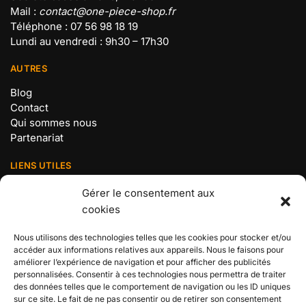
Mail :
contact@one-piece-shop.fr
Téléphone : 07 56 98 18 19
Lundi au vendredi : 9h30 – 17h30
AUTRES
Blog
Contact
Qui sommes nous
Partenariat
LIENS UTILES
Mentions légales
Gérer le consentement aux
Politique de confidentialité
cookies
Conditions Générales de Vente
Politique de cookies (UE)
Nous utilisons des technologies telles que les cookies pour stocker et/ou
accéder aux informations relatives aux appareils. Nous le faisons pour
BOUTIQUE N°1 ONE PIECE
améliorer l’expérience de navigation et pour afficher des publicités
personnalisées. Consentir à ces technologies nous permettra de traiter
Retrouvez tous les produits de votre manga préféré chez
des données telles que le comportement de navigation ou les ID uniques
sur ce site. Le fait de ne pas consentir ou de retirer son consentement
votre boutique n°1 en France dédiée à l’univers des