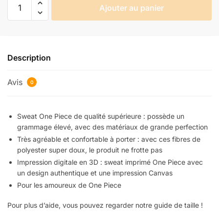
quantité
Ajouter au panier
de
Sweat
One
Piece
Description
L'Equipage
Pirate
Avis
des
0
Mugiwara
Sweat One Piece de qualité supérieure : possède un
grammage élevé, avec des matériaux de grande perfection
Très agréable et confortable à porter : avec ces fibres de
polyester super doux, le produit ne frotte pas
Impression digitale en 3D : sweat imprimé One Piece avec
un design authentique et une impression Canvas
Pour les amoureux de One Piece
Pour plus d’aide, vous pouvez regarder notre guide de taille !