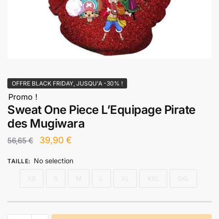
OFFRE BLACK FRIDAY, JUSQU'A -30% !
Promo !
Sweat One Piece L’Equipage Pirate
des Mugiwara
Le
Le
39,90
€
56,65
€
prix
prix
No selection
TAILLE
:
initial
actuel
XS
S
M
L
XL
XXL
3XL
était :
est :
56,65 €.
39,90 €.