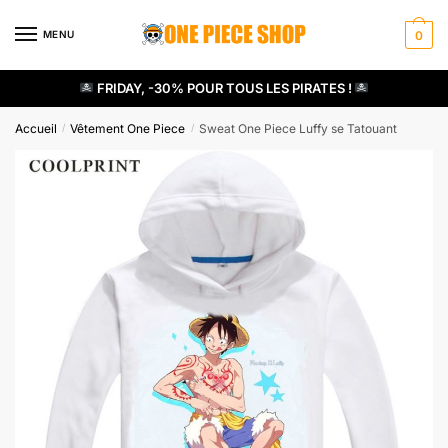
Skip
Skip
to
to
MENU
0
navigation
content
FRIDAY, -30% POUR TOUS LES PIRATES !
Accueil
Vêtement One Piece
Sweat One Piece Luffy se Tatouant
/
/