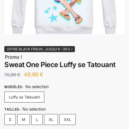
OFFRE BLACK FRIDAY, JUSQU'A -30% !
Promo !
Sweat One Piece Luffy se Tatouant
Le
Le
49,90
€
70,85
€
prix
prix
No selection
MODÈLES
:
initial
actuel
Luffy se Tatouant
était :
est :
70,85 €.
49,90 €.
No selection
TAILLES
:
S
M
L
XL
XXL