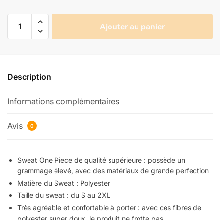
quantité
Ajouter au panier
de
Sweat
One
Piece
Description
Luffy
se
Informations complémentaires
Tatouant
Avis
0
Sweat One Piece de qualité supérieure : possède un
grammage élevé, avec des matériaux de grande perfection
Matière du Sweat : Polyester
Taille du sweat : du S au 2XL
Très agréable et confortable à porter : avec ces fibres de
polyester super doux, le produit ne frotte pas