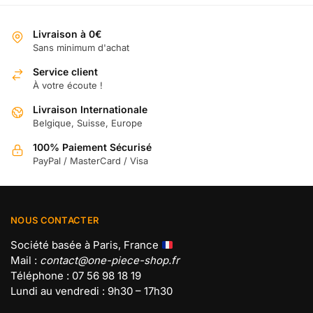
options
options
peuvent
peuvent
Livraison à 0€
être
être
Sans minimum d'achat
choisies
choisies
sur
Service client
sur
À votre écoute !
la
la
page
page
Livraison Internationale
du
du
Belgique, Suisse, Europe
produit
produit
100% Paiement Sécurisé
PayPal / MasterCard / Visa
NOUS CONTACTER
Société basée à Paris, France
Mail :
contact@one-piece-shop.fr
Téléphone : 07 56 98 18 19
Lundi au vendredi : 9h30 – 17h30