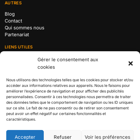
AUTRES
Blog
Contact
Qui sommes nous
Partenariat
LIENS UTILES
Mentions légales
Gérer le consentement aux
Politique de confidentialité
cookies
Conditions Générales de Vente
Politique de cookies (UE)
Nous utilisons des technologies telles que les cookies pour stocker et/ou
accéder aux informations relatives aux appareils. Nous le faisons pour
BOUTIQUE N°1 ONE PIECE
améliorer l’expérience de navigation et pour afficher des publicités
personnalisées. Consentir à ces technologies nous permettra de traiter
Retrouvez tous les produits de votre manga préféré chez
des données telles que le comportement de navigation ou les ID uniques
sur ce site. Le fait de ne pas consentir ou de retirer son consentement
votre boutique n°1 en France dédiée à l’univers des
peut avoir un effet négatif sur certaines fonctonnalités et
Pirates !
caractéristiques.
ONE PIECE SHOP 2024© – BOUTIQUE SPÉCIALISÉE ONE PIECE
Accepter
Refuser
Voir les préférences