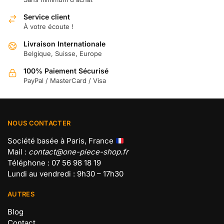
choisies
sur
Service client
À votre écoute !
la
page
Livraison Internationale
du
Belgique, Suisse, Europe
produit
100% Paiement Sécurisé
PayPal / MasterCard / Visa
NOUS CONTACTER
Société basée à Paris, France
Mail :
contact@one-piece-shop.fr
Téléphone : 07 56 98 18 19
Lundi au vendredi : 9h30 – 17h30
AUTRES
Blog
Contact