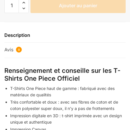
quantité
Ajouter au panier
de
T
Shirt
One
Description
Piece
Nami
Avis
Sexy
0
Renseignement et conseille sur les T-
Shirts One Piece Officiel
T-Shirts One Piece haut de gamme : fabriqué avec des
matériaux de qualités
Très confortable et doux : avec ses fibres de coton et de
coton polyester super doux, il n’y a pas de frottements
Impression digitale en 3D : t-shirt imprimée avec un design
unique et authentique
Impression Canvas