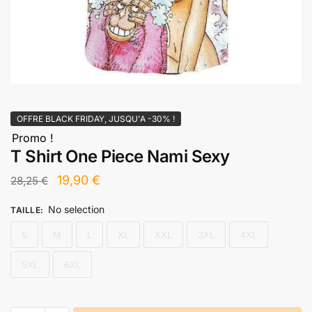
OFFRE BLACK FRIDAY, JUSQU'A -30% !
Promo !
T Shirt One Piece Nami Sexy
Le
Le
19,90
€
28,25
€
prix
prix
No selection
TAILLE
:
initial
actuel
S
M
L
XL
XXL
3XL
4XL
était :
est :
28,25 €.
19,90 €.
5XL
6XL