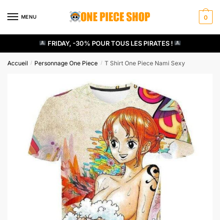
Skip
Skip
to
to
MENU
0
navigation
content
FRIDAY, -30% POUR TOUS LES PIRATES !
Accueil
Personnage One Piece
T Shirt One Piece Nami Sexy
/
/