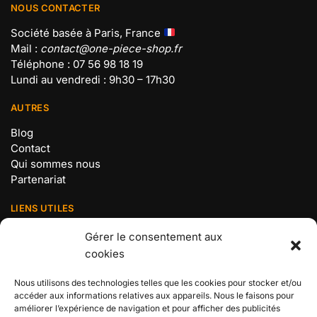
NOUS CONTACTER
Société basée à Paris, France
Mail :
contact@one-piece-shop.fr
Téléphone : 07 56 98 18 19
Lundi au vendredi : 9h30 – 17h30
AUTRES
Blog
Contact
Qui sommes nous
Partenariat
LIENS UTILES
Mentions légales
Gérer le consentement aux
Politique de confidentialité
cookies
Conditions Générales de Vente
Politique de cookies (UE)
Nous utilisons des technologies telles que les cookies pour stocker et/ou
accéder aux informations relatives aux appareils. Nous le faisons pour
BOUTIQUE N°1 ONE PIECE
améliorer l’expérience de navigation et pour afficher des publicités