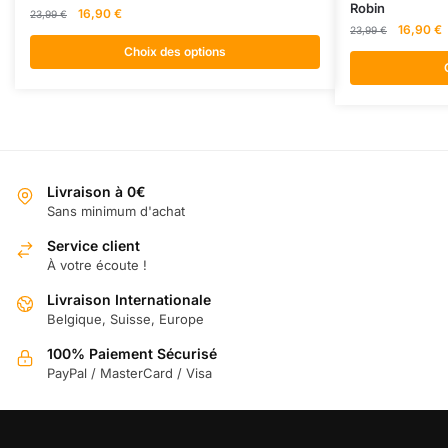
Robin
produit
Le
Le
produit
16,90
€
23,99
€
Le
L
16,90
€
prix
prix
23,99
€
a
a
prix
p
initial
actuel
Choix des options
plusieurs
plusieurs
initial
a
était :
est :
variations.
variations.
était :
e
23,99 €.
16,90 €.
23,99 €.
1
Les
Les
options
options
peuvent
peuvent
être
être
Livraison à 0€
choisies
choisies
Sans minimum d'achat
sur
sur
Service client
la
la
À votre écoute !
page
page
Livraison Internationale
du
du
Belgique, Suisse, Europe
produit
produit
100% Paiement Sécurisé
PayPal / MasterCard / Visa