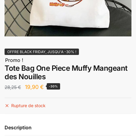
OFFRE BLACK FRIDAY, JUSQU'A -30% !
Promo !
Tote Bag One Piece Muffy Mangeant
des Nouilles
Le
Le
19,90
€
28,25
€
-30%
prix
prix
initial
actuel
Rupture de stock
était :
est :
28,25 €.
19,90 €.
Description