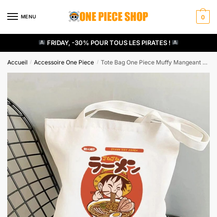
Skip
Skip
to
to
MENU
0
navigation
content
FRIDAY, -30% POUR TOUS LES PIRATES !
Accueil
Accessoire One Piece
Tote Bag One Piece Muffy Mangeant des Nouilles
/
/